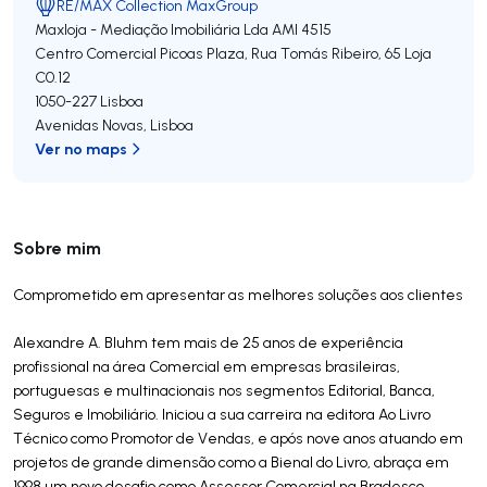
RE/MAX Collection MaxGroup
Maxloja - Mediação Imobiliária Lda
AMI 4515
Centro Comercial Picoas Plaza, Rua Tomás Ribeiro, 65 Loja
C0.12
1050-227
Lisboa
Avenidas Novas
,
Lisboa
Ver no maps
Sobre mim
Comprometido em apresentar as melhores soluções aos clientes
Alexandre A. Bluhm tem mais de 25 anos de experiência
profissional na área Comercial em empresas brasileiras,
portuguesas e multinacionais nos segmentos Editorial, Banca,
Seguros e Imobiliário. Iniciou a sua carreira na editora Ao Livro
Técnico como Promotor de Vendas, e após nove anos atuando em
projetos de grande dimensão como a Bienal do Livro, abraça em
1998 um novo desafio como Assessor Comercial na Bradesco