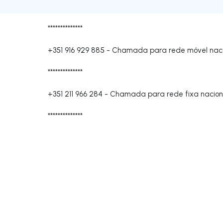
**************
+351 916 929 885
-
Chamada para rede móvel naci
**************
+351 211 966 284
-
Chamada para rede fixa nacion
**************