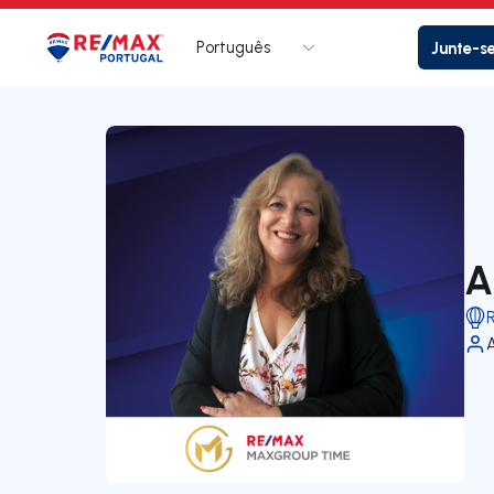
Português
Junte-s
Logo
Ir para página inicial
A