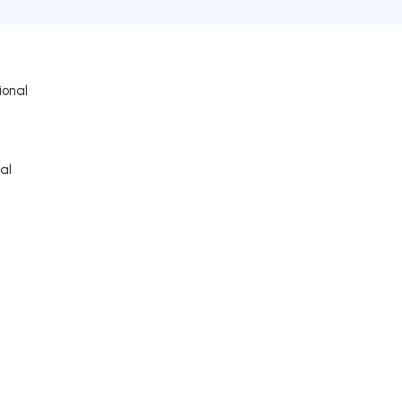
onal
al