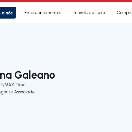
e a nós
Empreendimentos
Imóveis de Luxo
Compra
na Galeano
RE/MAX Time
Agente Associado