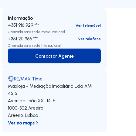
Informação
+351 916 929 ***
Ver telemóvel
Chamada para rede móvel nacional
+351 211 966 ***
Ver telefone
Chamada para rede fixa nacional
Contactar Agente
Contactar Agente
RE/MAX Time
Maxloja - Mediação Imobiliária Lda
AMI
4515
Avenida João XXI, 14-E
1000-302
Areeiro
Areeiro
,
Lisboa
Ver no maps