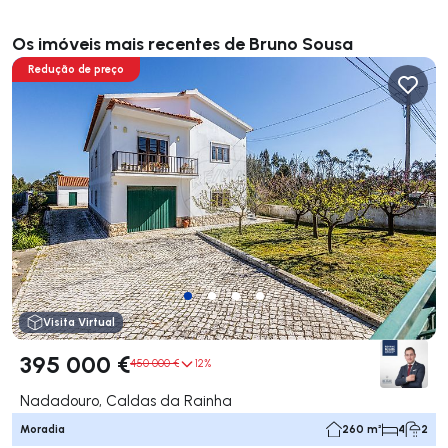
Os imóveis mais recentes de Bruno Sousa
Redução de preço
Visita Virtual
395 000 €
450 000 €
12%
Nadadouro, Caldas da Rainha
Moradia
260 m²
4
2