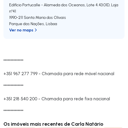
Edifício Portucalle - Alameda dos Oceanos, Lote 4.43.01D, Loja
nº41
1990-211
Santa Maria dos Olivais
Parque das Nações
,
Lisboa
Ver no maps
**************
+351 967 277 799
-
Chamada para rede móvel nacional
**************
+351 218 540 200
-
Chamada para rede fixa nacional
**************
Os imóveis mais recentes de Carla Natário