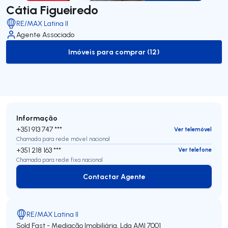
Cátia Figueiredo
RE/MAX Latina II
Agente Associado
Imóveis para comprar (12)
to-buy-listing
Informação
+351 913 747 ***
Ver telemóvel
Chamada para rede móvel nacional
+351 218 163 ***
Ver telefone
Chamada para rede fixa nacional
Contactar Agente
Contactar Agente
RE/MAX Latina II
Sold Fast - Mediação Imobiliária, Lda
AMI 7001