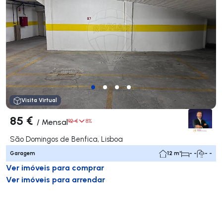
Visita Virtual
85 €
/
Mensal
92 €
8%
São Domingos de Benfica, Lisboa
Garagem
12 m²
- -
- -
Ver imóveis para comprar
Ver imóveis para arrendar