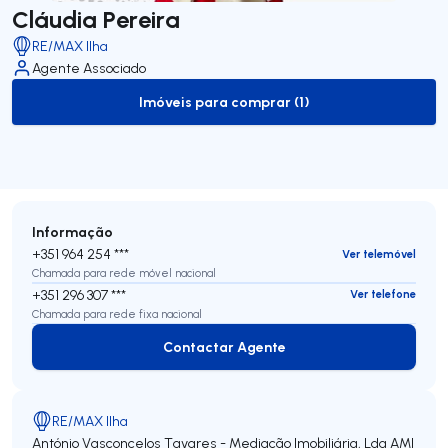
Cláudia Pereira
RE/MAX Ilha
Agente Associado
Imóveis para comprar (1)
to-buy-listing
Informação
+351 964 254 ***
Ver telemóvel
Chamada para rede móvel nacional
+351 296 307 ***
Ver telefone
Chamada para rede fixa nacional
Contactar Agente
Contactar Agente
RE/MAX Ilha
António Vasconcelos Tavares - Mediação Imobiliária, Lda
AMI