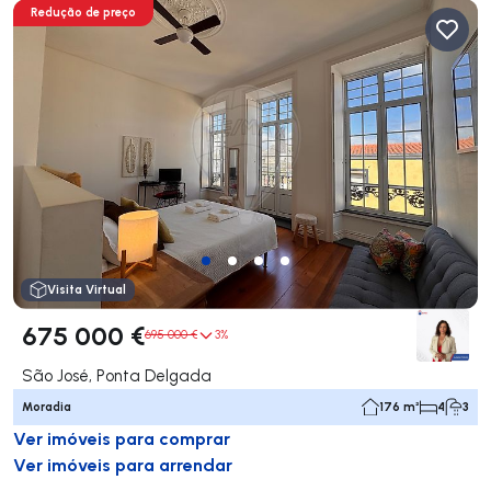
Redução de preço
Visita Virtual
675 000 €
695 000 €
3%
São José, Ponta Delgada
Moradia
176 m²
4
3
Ver imóveis para comprar
Ver imóveis para arrendar