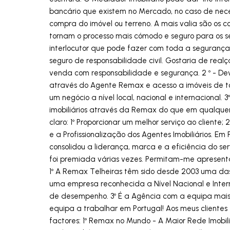
bancário que existem no Mercado, no caso de nece
compra do imóvel ou terreno. A mais valia são os co
tornam o processo mais cómodo e seguro para os seu
interlocutor que pode fazer com toda a seguranç
seguro de responsabilidade civil. Gostaria de rea
venda com responsabilidade e segurança. 2 º - Dev
através do Agente Remax e acesso a imóveis de t
um negócio a nível local, nacional e internacional.
imobiliários através da Remax do que em qualquer 
claro: 1º Proporcionar um melhor serviço ao cliente;
e a Profissionalização dos Agentes Imobiliários. E
consolidou a liderança, marca e a eficiência do se
foi premiada várias vezes. Permitam-me apresenta
1º A Remax Telheiras têm sido desde 2003 uma da
uma empresa reconhecida a Nível Nacional e Inte
de desempenho. 3º É a Agência com a equipa mais
equipa a trabalhar em Portugal! Aos meus clientes 
factores: 1º Remax no Mundo - A Maior Rede Imobil