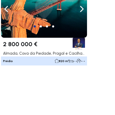
gação para a direita
Navegação para a esquerda
Navegação para a
2 800 000 €
Almada, Cova da Piedade, Pragal e Cacilhas, Almada
Prédio
820 m²
- -
- -
gação para a direita