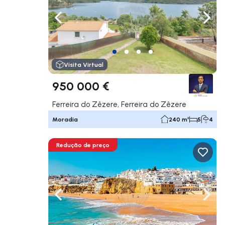
Navegação para a esquerda
Nave
Visita Virtual
950 000 €
Ferreira do Zêzere, Ferreira do Zêzere
Moradia
240 m²
5
4
Redução de preço
Navegação para a esquerda
Nave