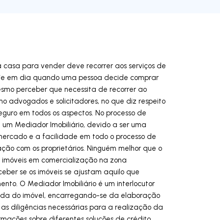
a casa para vender deve recorrer aos serviços de
Hoje em dia quando uma pessoa decide comprar
smo perceber que necessita de recorrer ao
o advogados e solicitadores, no que diz respeito
eguro em todos os aspectos. No processo de
 um Mediador Imobiliário, devido a ser uma
mercado e a facilidade em todo o processo de
ção com os proprietários. Ninguém melhor que o
os imóveis em comercialização na zona
rceber se os imóveis se ajustam aquilo que
to. O Mediador Imobiliário é um interlocutor
nda do imóvel, encarregando-se da elaboração
s diligências necessárias para a realização da
ormações sobre diferentes soluções de crédito