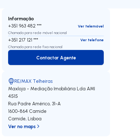
Informação
+351 963 482 ***
Ver telemóvel
Chamada para rede móvel nacional
+351 217 121 ***
Ver telefone
Chamada para rede fixa nacional
Contactar Agente
Contactar Agente
RE/MAX Telheiras
Maxloja - Mediação Imobiliária Lda
AMI
4515
Rua Padre Américo, 31-A
1600-864
Carnide
Carnide
,
Lisboa
Ver no maps