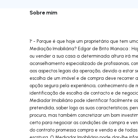
Sobre mim
1º - Porque é que hoje um proprietário que tem um
Mediação Imobiliária? Edgar de Brito Manaca : 
ou vender a sua casa a determinada altura irá me
aconselhamento especializado de profissionais, com
aos aspectos legais da operação, devido a estar s
escolha de um imóvel e de compra deve recorrer a
opção segura pela experiência, conhecimento de 
identificação de escolha de contacto e de negocia
Mediador Imobiliário pode identificar facilmente 
pretendida, saber logo as suas características, pe
procura, mas também concretizar um bom investimen
certo para negociar as condições de compra e ve
do contrato promessa compra e venda e de todas a
escritura. O Mediador Imobiliário pode dar-lhe inf