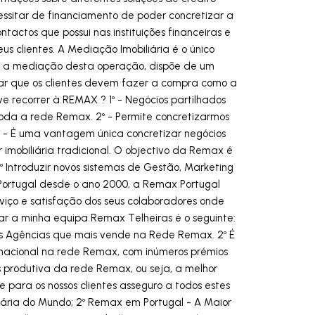
ssitar de financiamento de poder concretizar a
ntactos que possui nas instituições financeiras e
s clientes. A Mediação Imobiliária é o único
a a mediação desta operação, dispõe de um
lçar que os clientes devem fazer a compra como a
e recorrer à REMAX ? 1º - Negócios partilhados
oda a rede Remax. 2º - Permite concretizarmos
 3º - É uma vantagem única concretizar negócios
imobiliária tradicional. O objectivo da Remax é
 2º Introduzir novos sistemas de Gestão, Marketing
m Portugal desde o ano 2000, a Remax Portugal
rviço e satisfação dos seus colaboradores onde
r a minha equipa Remax Telheiras é o seguinte:
s Agências que mais vende na Rede Remax. 2º É
rnacional na rede Remax, com inúmeros prémios
 produtiva da rede Remax, ou seja, a melhor
e para os nossos clientes asseguro a todos estes
iária do Mundo; 2º Remax em Portugal - A Maior