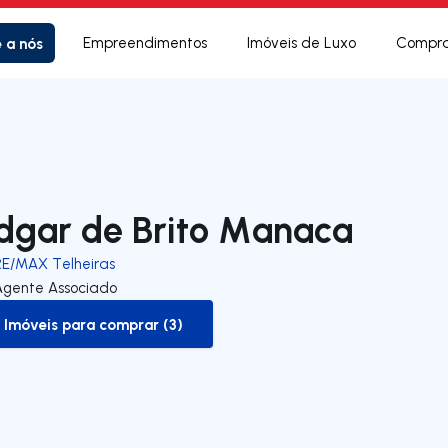
e a nós
Empreendimentos
Imóveis de Luxo
Compra
dgar de Brito Manaca
RE/MAX Telheiras
Agente Associado
Imóveis para comprar (3)
to-buy-listing