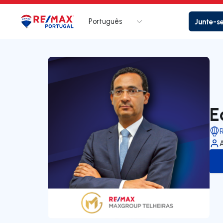
Português
Junte-s
Logo
Ir para página inicial
E