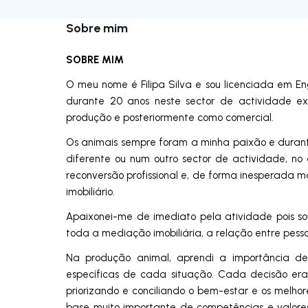
Sobre mim
SOBRE MIM
O meu nome é Filipa Silva e sou licenciada em E
durante 20 anos neste sector de actividade ex
produção e posteriormente como comercial.
Os animais sempre foram a minha paixão e duran
diferente ou num outro sector de actividade, n
reconversão profissional e, de forma inesperada ma
imobiliário.
Apaixonei-me de imediato pela atividade pois s
toda a mediação imobiliária, a relação entre pesso
Na produção animal, aprendi a importância de
específicas de cada situação. Cada decisão er
priorizando e conciliando o bem-estar e os melhore
base muito importante de competências e valore