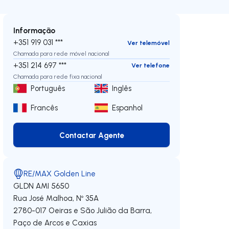
Informação
+351 919 031 ***
Ver telemóvel
Chamada para rede móvel nacional
+351 214 697 ***
Ver telefone
Chamada para rede fixa nacional
Português
Inglês
Francês
Espanhol
Contactar Agente
Contactar Agente
RE/MAX Golden Line
GLDN
AMI 5650
Rua José Malhoa, Nº 35A
2780-017
Oeiras e São Julião da Barra,
Paço de Arcos e Caxias