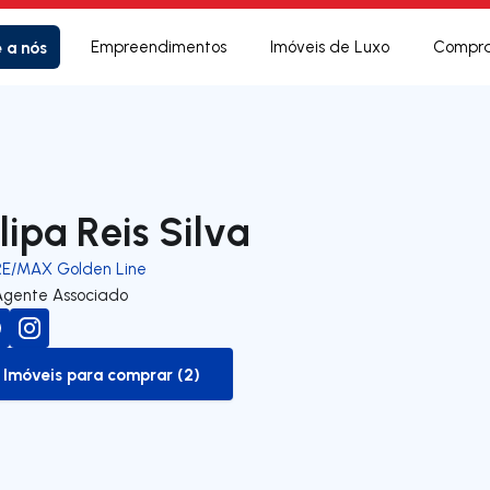
e a nós
Empreendimentos
Imóveis de Luxo
Compra
ilipa Reis Silva
RE/MAX Golden Line
Agente Associado
Imóveis para comprar (2)
to-buy-listing