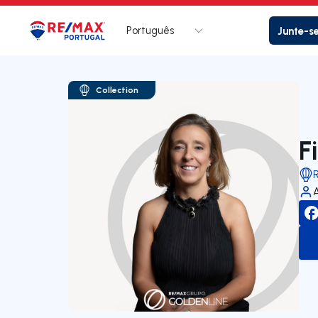
Português
Junte-s
Logo
Ir para página inicial
Collection
F