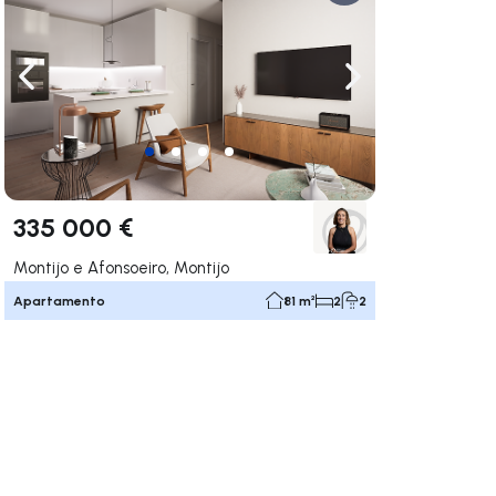
gação para a direita
Navegação para a esquerda
Navegação para a
335 000 €
Montijo e Afonsoeiro, Montijo
Apartamento
81 m²
2
2