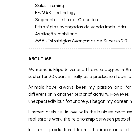
Sales Training
RE/MAX Technology
Segmento de Luxo - Collection
Estratégias avançadas de venda imobiliária
Avaliação imobiliária
MBA -Estratégias Avançadas de Sucesso 2.0
--------------------------------------------------
ABOUT ME
My name is Filipa Silva and I have a degree in Ani
sector for 20 years, initially as a production technic
Animals have always been my passion and for 
different or in another sector of activity. However
unexpectedly but fortunately, I began my career in 
I immediately fell in love with the business because 
real estate work, the relationship between people!
In animal production, I learnt the importance of