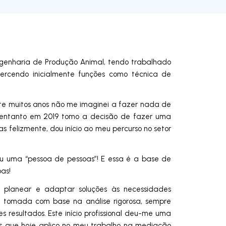
ngenharia de Produção Animal, tendo trabalhado
ercendo inicialmente funções como técnica de
te muitos anos não me imaginei a fazer nada de
o entanto em 2019 tomo a decisão de fazer uma
s felizmente, dou início ao meu percurso no setor
ou uma “pessoa de pessoas”! E essa é a base de
as!
 planear e adaptar soluções às necessidades
a tomada com base na análise rigorosa, sempre
s resultados. Este início profissional deu-me uma
s que hoje aplico no meu trabalho na mediação