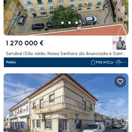
1 270 000 €
Setúbal (São Julião, Nossa Senhora da Anunciada e Santa Maria da Graça), Setúbal
Prédio
702 m²
- -
- -