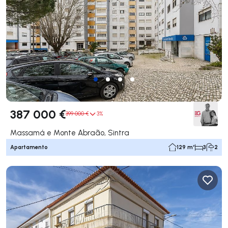
387 000 €
399 000 €
3%
Massamá e Monte Abraão, Sintra
Apartamento
129 m²
3
2