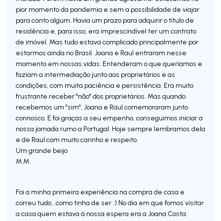
pior momento da pandemia e sem a possibilidade de viajar
para canto algum. Havia um prazo para adquirir o título de
residência e, para isso, era imprescindível ter um contrato
de imóvel. Mas tudo estava complicado principalmente por
estarmos ainda no Brasil. Joana e Raul entraram nesse
momento em nossas vidas. Entenderam o que queríamos e
faziam a intermediação junto aos proprietários e as
condições, com muita paciência e persistência. Era muito
frustrante receber "não" dos proprietários. Mas quando
recebemos um "sim", Joana e Raul comemoraram junto
connosco. E foi graças a seu empenho, conseguimos iniciar a
nossa jornada rumo a Portugal. Hoje sempre lembramos dela
e de Raul com muito carinho e respeito.
Um grande beijo
M.M.
Foi a minha primeira experiência na compra de casa e
correu tudo...como tinha de ser :) No dia em que fomos visitar
a casa quem estava à nossa espera era a Joana Costa.