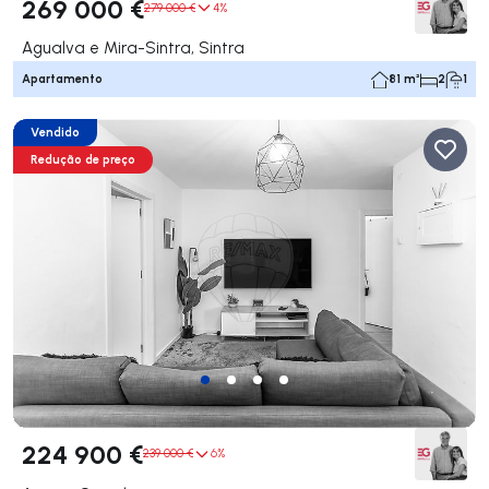
269 000 €
279 000 €
4%
Agualva e Mira-Sintra, Sintra
Apartamento
81 m²
2
1
Vendido
Redução de preço
224 900 €
239 000 €
6%