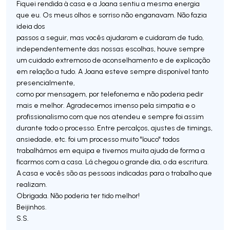
Fiquei rendida à casa e a Joana sentiu a mesma energia
que eu. Os meus olhos e sorriso não enganavam. Não fazia
ideia dos
passos a seguir, mas vocês ajudaram e cuidaram de tudo,
independentemente das nossas escolhas, houve sempre
um cuidado extremoso de aconselhamento e de explicação
em relação a tudo. A Joana esteve sempre disponível tanto
presencialmente,
como por mensagem, por telefonema e não poderia pedir
mais e melhor. Agradecemos imenso pela simpatia e o
profissionalismo com que nos atendeu e sempre foi assim
durante todo o processo. Entre percalços, ajustes de timings,
ansiedade, etc. foi um processo muito "louco" todos
trabalhámos em equipa e tivemos muita ajuda de forma a
ficarmos com a casa. Lá chegou o grande dia, o da escritura.
A casa e vocês são as pessoas indicadas para o trabalho que
realizam.
Obrigada. Não poderia ter tido melhor!
Beijinhos.
S.S.