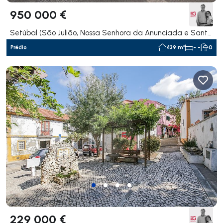
950 000 €
Setúbal (São Julião, Nossa Senhora da Anunciada e Santa Maria da Graça), Setúbal
Prédio
439 m²
- -
0
229 000 €