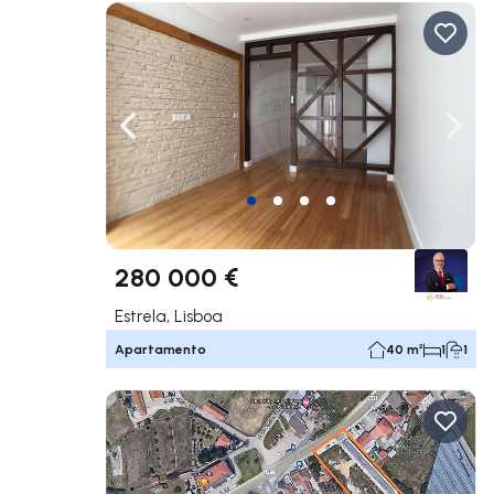
Navegação para a esquerda
Nave
280 000 €
Estrela, Lisboa
Apartamento
40 m²
1
1