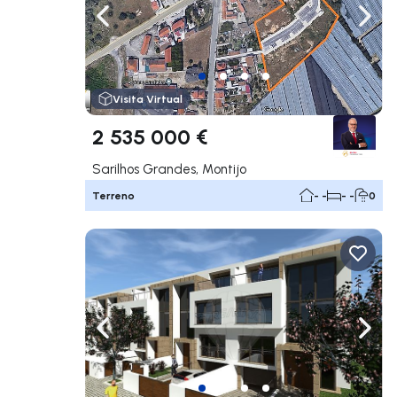
Navegação para a esquerda
Nave
Visita Virtual
2 535 000 €
Sarilhos Grandes, Montijo
Terreno
- -
- -
0
Navegação para a esquerda
Nave