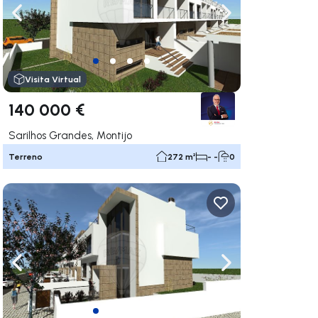
gação para a direita
Navegação para a esquerda
Navegação para a
Visita Virtual
140 000 €
Sarilhos Grandes, Montijo
Terreno
272 m²
- -
0
gação para a direita
Navegação para a esquerda
Navegação para a