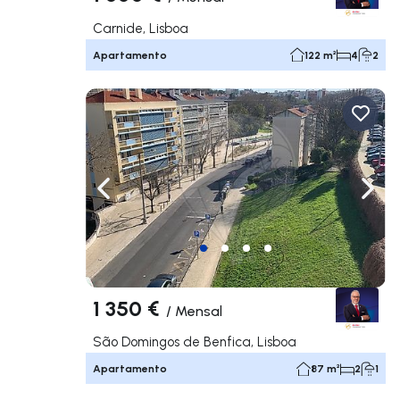
Carnide, Lisboa
Apartamento
122 m²
4
2
Navegação para a esquerda
Nave
1 350 €
/
Mensal
São Domingos de Benfica, Lisboa
Apartamento
87 m²
2
1