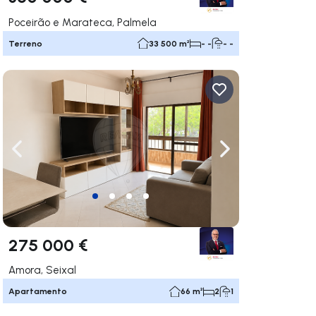
Poceirão e Marateca, Palmela
Terreno
33 500 m²
- -
- -
gação para a direita
Navegação para a esquerda
Navegação para a
275 000 €
Amora, Seixal
Apartamento
66 m²
2
1