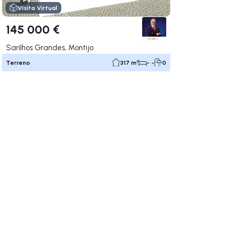
Visita Virtual
145 000 €
Sarilhos Grandes, Montijo
Terreno
317 m²
- -
0