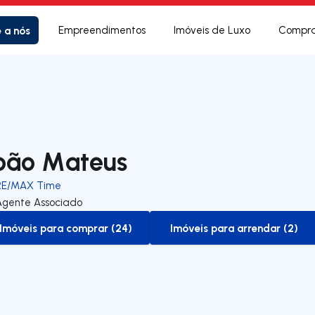
e a nós
Empreendimentos
Imóveis de Luxo
Compra
oão Mateus
RE/MAX Time
Agente Associado
Imóveis para comprar (24)
Imóveis para arrendar (2)
to-buy-listing
to-rent-listing