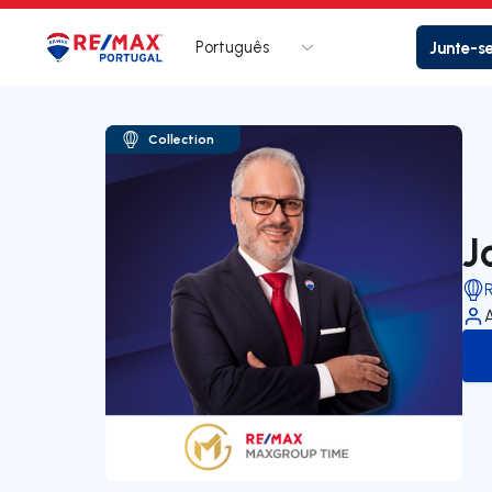
Português
Junte-s
Logo
Ir para página inicial
Collection
J