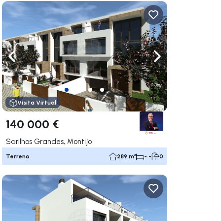
gação para a direita
Navegação para a esquerda
Navegação para a
Visita Virtual
140 000 €
Sarilhos Grandes, Montijo
Terreno
289 m²
- -
0