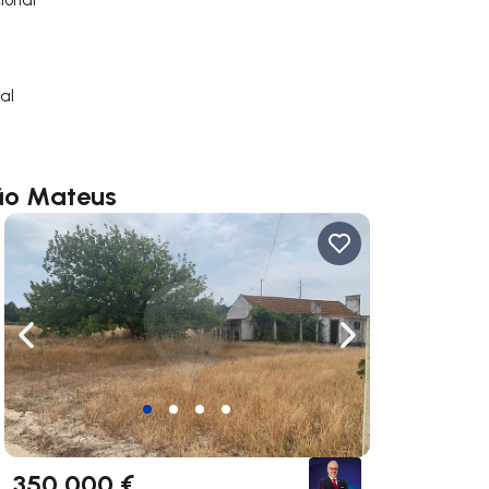
al
oão Mateus
gação para a direita
Navegação para a esquerda
Navegação para a
350 000 €