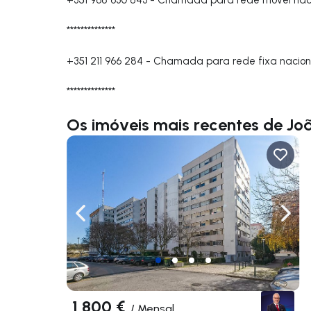
**************
+351 211 966 284
-
Chamada para rede fixa nacion
**************
Os imóveis mais recentes de J
Navegação para a esquerda
Nave
1 800 €
/
Mensal