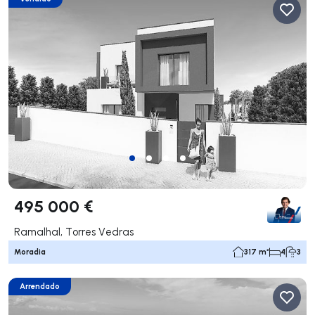
495 000 €
Ramalhal, Torres Vedras
Moradia
317 m²
4
3
Arrendado