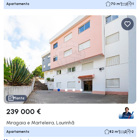
Apartamento
70 m²
1
1
Planta
239 000 €
Miragaia e Marteleira, Lourinhã
Apartamento
82 m²
2
2