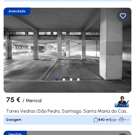
Arrendado
75 €
/
Mensal
Torres Vedras (São Pedro, Santiago, Santa Maria do Castelo e São Miguel) e Matacães, Torres Vedras
Garagem
840 m²
- -
- -
Vendido