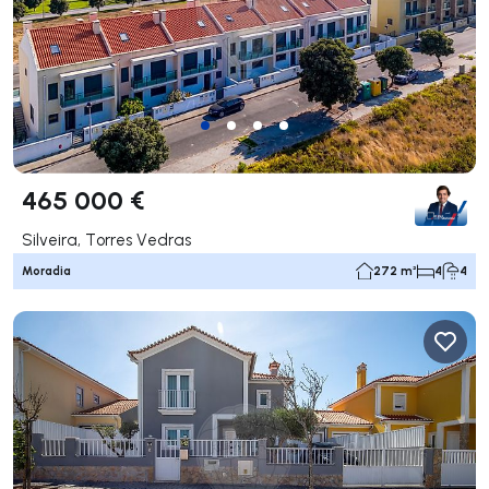
465 000 €
Silveira, Torres Vedras
Moradia
272 m²
4
4