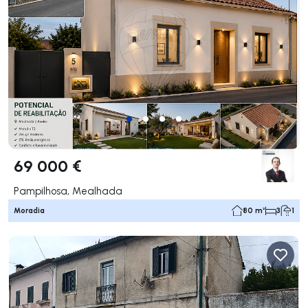
69 000 €
Pampilhosa, Mealhada
Moradia
80 m²
3
1