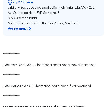
RE/MAX Fénix
Urbilei - Sociedade de Mediação Imobiliária, Lda
AMI 4252
Av. Quinta da Nora, Edf. Santana, 3
3050-336
Mealhada
Mealhada, Ventosa do Bairro e Antes
,
Mealhada
Ver no maps
**************
+351 969 027 232
-
Chamada para rede móvel nacional
**************
+351 231 247 390
-
Chamada para rede fixa nacional
**************
Os imóveis mais recentes de Luís Aveleira