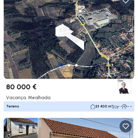
80 000 €
Vacariça, Mealhada
Terreno
23 400 m²
- -
- -