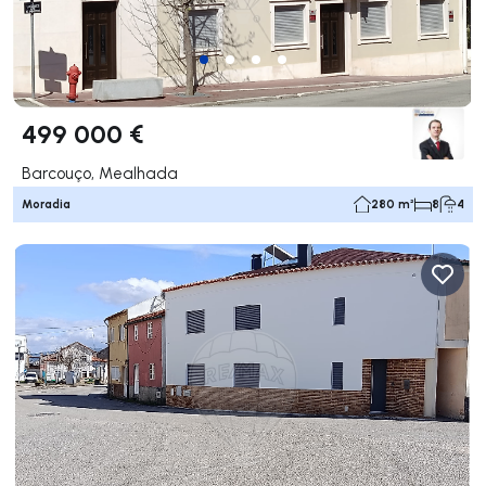
499 000 €
Barcouço, Mealhada
Moradia
280 m²
8
4