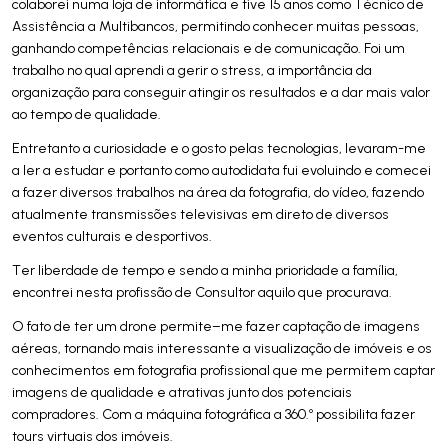
colaborei numa loja de informática e tive 15 anos como Técnico de
Assistência a Multibancos, permitindo conhecer muitas pessoas,
ganhando competências relacionais e de comunicação. Foi um
trabalho no qual aprendi a gerir o stress, a importância da
organização para conseguir atingir os resultados e a dar mais valor
ao tempo de qualidade.
Entretanto a curiosidade e o gosto pelas tecnologias, levaram-me
a ler a estudar e portanto como autodidata fui evoluindo e comecei
a fazer diversos trabalhos na área da fotografia, do vídeo, fazendo
atualmente transmissões televisivas em direto de diversos
eventos culturais e desportivos.
Ter liberdade de tempo e sendo a minha prioridade a família,
encontrei nesta profissão de Consultor aquilo que procurava.
O fato de ter um drone permite–me fazer captação de imagens
aéreas, tornando mais interessante a visualização de imóveis e os
conhecimentos em fotografia profissional que me permitem captar
imagens de qualidade e atrativas junto dos potenciais
compradores. Com a máquina fotográfica a 360.º possibilita fazer
tours virtuais dos imóveis.