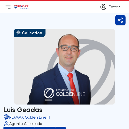
Entrar
Abri menu principal
Logo
Ir para página inicial
Entrar
Parti
Collection
Luis Geadas
RE/MAX Golden Line III
Agente Associado