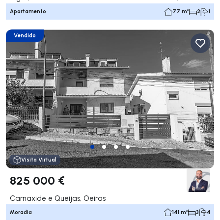
Apartamento
77 m²
2
1
Vendido
Visita Virtual
825 000 €
Carnaxide e Queijas, Oeiras
Moradia
141 m²
3
4