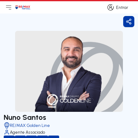
Entrar
Abri menu principal
Logo
Ir para página inicial
Entrar
Parti
Nuno Santos
RE/MAX Golden Line
Agente Associado