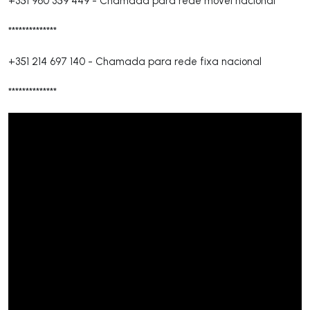
+351 960 359 449
-
Chamada para rede móvel nacional
**************
+351 214 697 140
-
Chamada para rede fixa nacional
**************