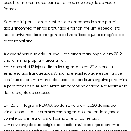
escolhi a melhor marca para este meu novo projeto de vida: a
Remax.
Sempre fui persistente, resiliente e empenhado o me permitiu
adquirir conhecimentos profundos e tornar-me um especialista
neste universo tão abrangente e diversificado que é o negócio do
ramo imobiliário.
A experiência que adquiri levou-me ainda mais longe e em 2012
criei a minha própria marca, a Hall.
Em 3 anos abri 12 lojas e tinha 150 agentes, em 2015, vendi a
empresa aos franqueados. Ainda hoje existe, o que espelha que
continua a ser uma marca de sucesso, sendo um orgulho para mim
e para todos os que estiveram envolvidos na criação e crescimento
deste projeto de sucesso.
Em 2015, integrei a REMAX Golden Line e em 2020 depois de
várias conquistas e prémios como agente foi me endereçado o
convite para integrar o staff como Diretor Comercial.
Um novo projeto que exigiu dedicação, muito esforço e enorme
capacidade de trabalho. Dirigir e orientar uma equipa, acompanhar