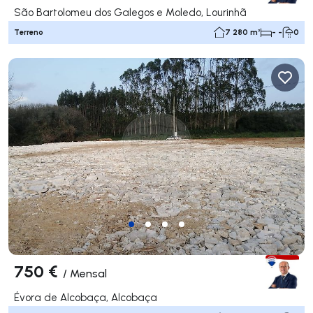
São Bartolomeu dos Galegos e Moledo, Lourinhã
Terreno
7 280 m²
- -
0
750 €
/
Mensal
Évora de Alcobaça, Alcobaça