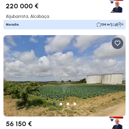
220 000 €
Aljubarrota, Alcobaça
Moradia
134 m²
3
1
56 150 €