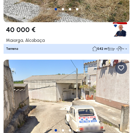
40 000 €
Maiorga, Alcobaça
Terreno
542 m²
- -
- -