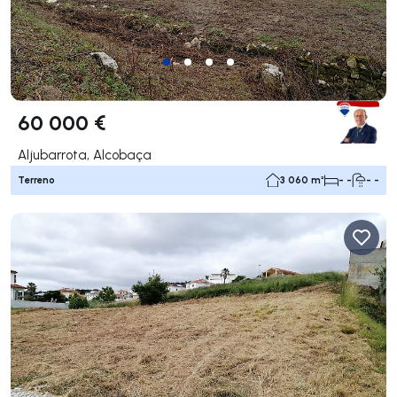
60 000 €
Aljubarrota, Alcobaça
Terreno
3 060 m²
- -
- -