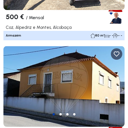
500 €
/
Mensal
Coz, Alpedriz e Montes, Alcobaça
Armazém
80 m²
- -
- -