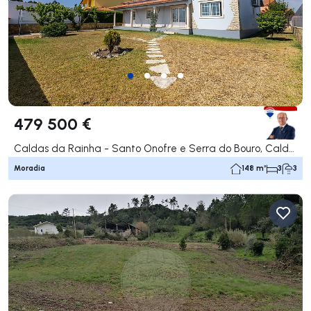
479 500 €
Caldas da Rainha - Santo Onofre e Serra do Bouro, Caldas da Rainha
Moradia
148 m²
3
3