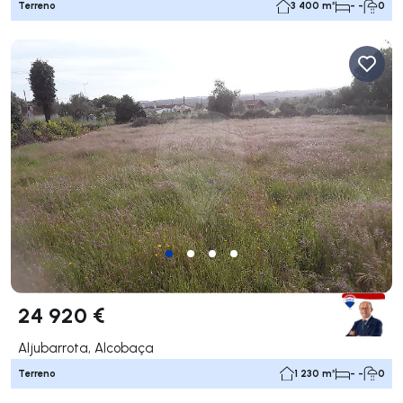
Terreno
3 400 m²
- -
0
24 920 €
Aljubarrota, Alcobaça
Terreno
1 230 m²
- -
0