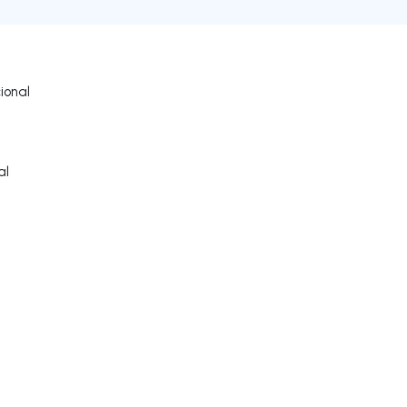
ional
al