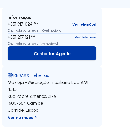
Informação
+351 917 024 ***
Ver telemóvel
Chamada para rede móvel nacional
+351 217 121 ***
Ver telefone
Chamada para rede fixa nacional
Contactar Agente
Contactar Agente
RE/MAX Telheiras
Maxloja - Mediação Imobiliária Lda
AMI
4515
Rua Padre Américo, 31-A
1600-864
Carnide
Carnide
,
Lisboa
Ver no maps