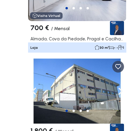
Visita Virtual
700 €
/
Mensal
Almada, Cova da Piedade, Pragal e Cacilhas, Almada
Loja
30 m²
- -
1
Navegação para a esquerda
Nave
1 800 €