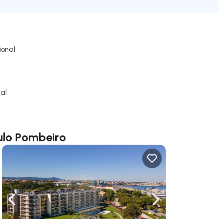
onal
al
ulo Pombeiro
gação para a direita
Navegação para a esquerda
Navegação para a