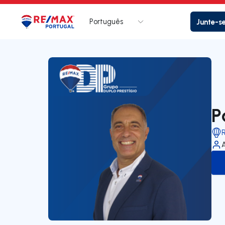
Português
Junte-s
Logo
Ir para página inicial
P