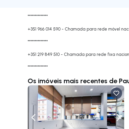
**************
+351 966 014 590
-
Chamada para rede móvel naci
**************
+351 219 849 510
-
Chamada para rede fixa nacion
**************
Os imóveis mais recentes de Pa
Navegação para a esquerda
Nave