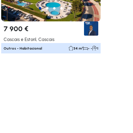
7 900 €
Cascais e Estoril, Cascais
Outros - Habitacional
34 m²
- -
1
gação para a direita