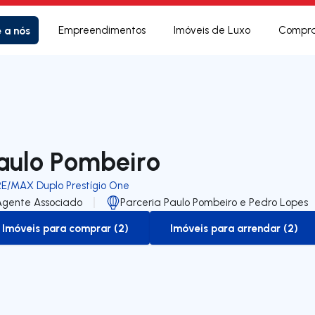
e a nós
Empreendimentos
Imóveis de Luxo
Compra
aulo Pombeiro
RE/MAX Duplo Prestígio One
Agente Associado
Parceria Paulo Pombeiro e Pedro Lopes
Imóveis para comprar (2)
Imóveis para arrendar (2)
to-buy-listing
to-rent-listing