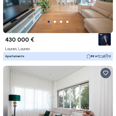
430 000 €
Loures, Loures
Apartamento
88 m²
2
2