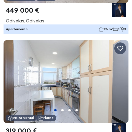
449 000 €
Odivelas, Odivelas
Apartamento
96 m²
3
3
Visita Virtual
Planta
319 000 €