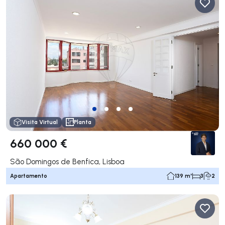
Visita Virtual
Planta
660 000 €
São Domingos de Benfica, Lisboa
Apartamento
139 m²
3
2