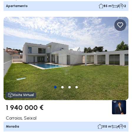
Apartamento
85 m²
3
2
Visita Virtual
1 940 000 €
Corroios, Seixal
Moradia
315 m²
4
5