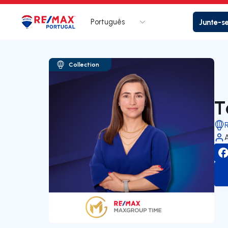
Português
Junte-s
Logo
Ir para página inicial
Collection
T