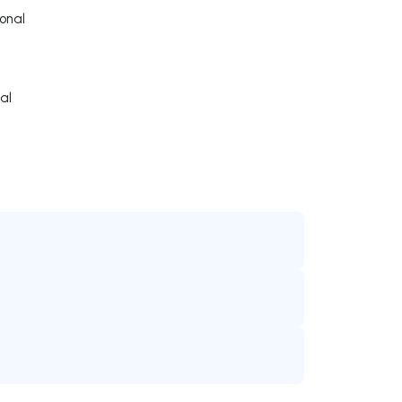
onal
al