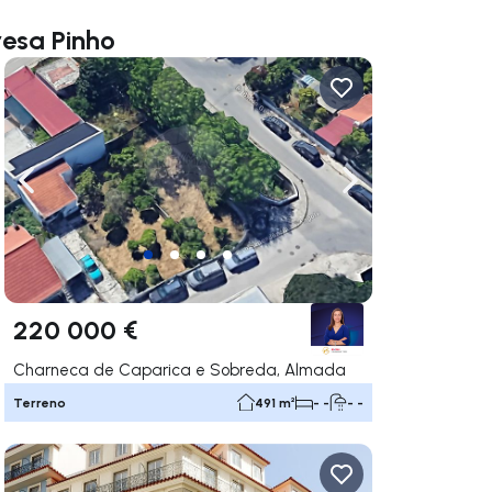
resa Pinho
gação para a direita
Navegação para a esquerda
Navegação para a
220 000 €
Charneca de Caparica e Sobreda, Almada
Terreno
491 m²
- -
- -