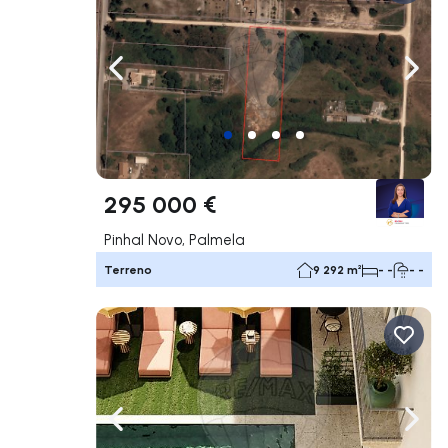
Navegação para a esquerda
Nave
295 000 €
Pinhal Novo, Palmela
Terreno
9 292 m²
- -
- -
Navegação para a esquerda
Nave