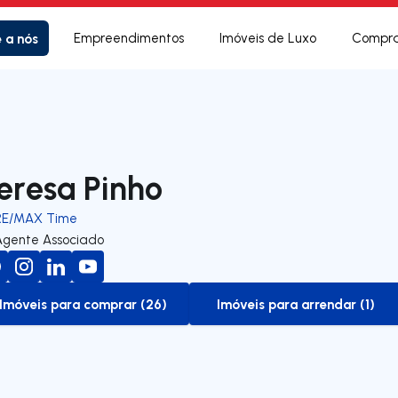
e a nós
Empreendimentos
Imóveis de Luxo
Compra
eresa Pinho
RE/MAX Time
Agente Associado
Imóveis para comprar (26)
Imóveis para arrendar (1)
to-buy-listing
to-rent-listing