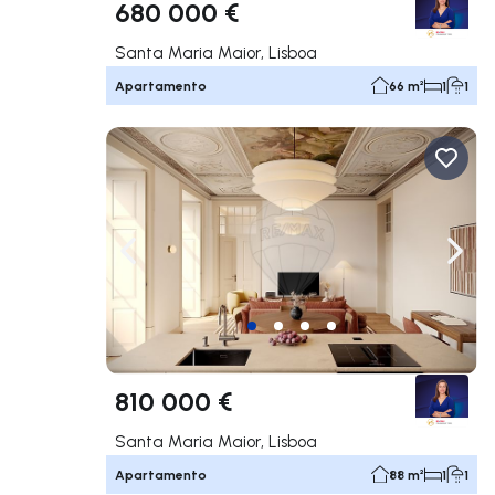
680 000 €
Santa Maria Maior, Lisboa
Apartamento
66 m²
1
1
Navegação para a esquerda
Nave
810 000 €
Santa Maria Maior, Lisboa
Apartamento
88 m²
1
1