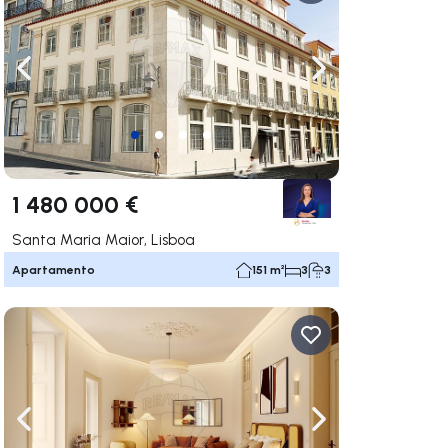
gação para a direita
Navegação para a esquerda
Navegação para a
1 480 000 €
Santa Maria Maior, Lisboa
Apartamento
151 m²
3
3
gação para a direita
Navegação para a esquerda
Navegação para a