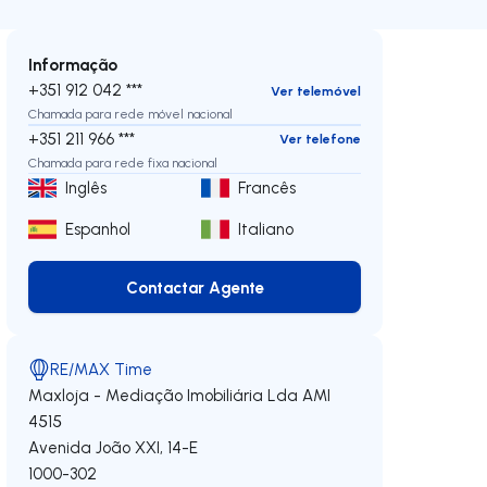
Informação
+351 912 042 ***
Ver telemóvel
Chamada para rede móvel nacional
+351 211 966 ***
Ver telefone
Chamada para rede fixa nacional
Inglês
Francês
Espanhol
Italiano
Contactar Agente
Contactar Agente
RE/MAX Time
Maxloja - Mediação Imobiliária Lda
AMI
4515
Avenida João XXI, 14-E
1000-302