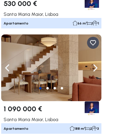
530 000 €
Santa Maria Maior, Lisboa
Apartamento
66 m²
1
1
gação para a direita
Navegação para a esquerda
Navegação para a
1 090 000 €
Santa Maria Maior, Lisboa
Apartamento
188 m²
2
3