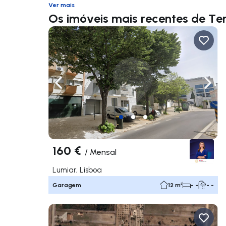
Ver mais
Os imóveis mais recentes de Te
Navegação para a esquerda
Nave
160 €
/
Mensal
Lumiar, Lisboa
Garagem
12 m²
- -
- -