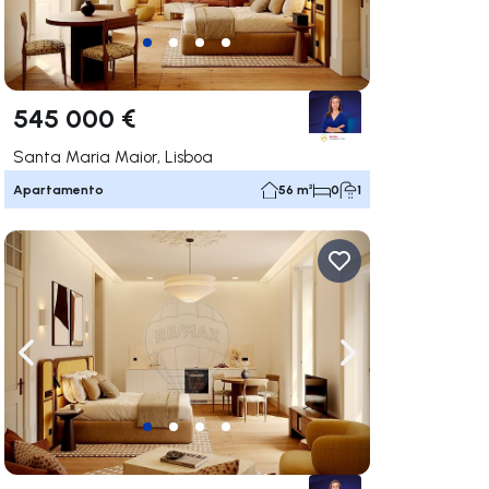
545 000 €
Santa Maria Maior, Lisboa
Apartamento
56 m²
0
1
gação para a direita
Navegação para a esquerda
Navegação para a