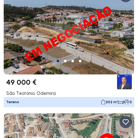
49 000 €
São Teotónio, Odemira
Terreno
202 m²
3
2