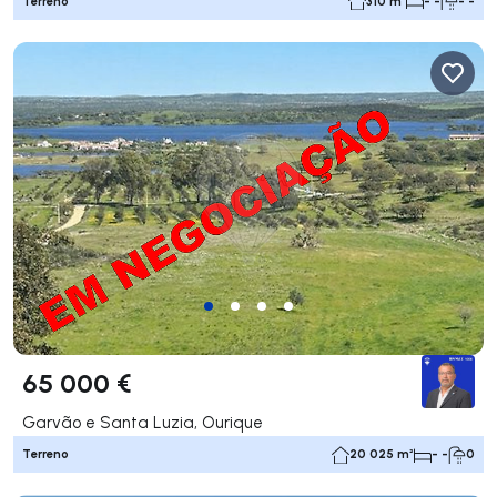
Terreno
310 m²
- -
- -
65 000 €
Garvão e Santa Luzia, Ourique
Terreno
20 025 m²
- -
0