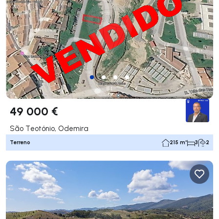
49 000 €
São Teotónio, Odemira
Terreno
215 m²
3
2