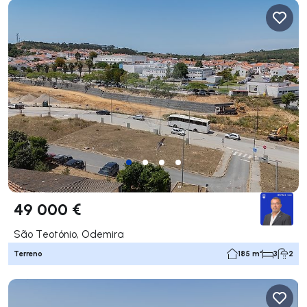
49 000 €
São Teotónio, Odemira
Terreno
185 m²
3
2