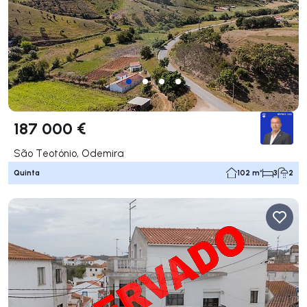
187 000 €
São Teotónio, Odemira
Quinta
102 m²
3
2