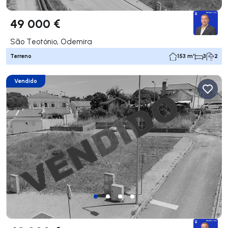
49 000 €
São Teotónio, Odemira
Terreno
153 m²
3
2
Vendido