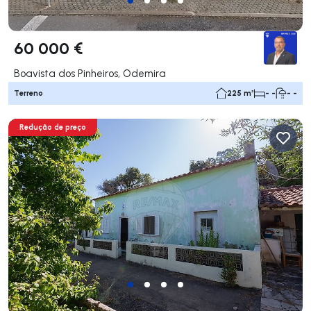
60 000 €
Boavista dos Pinheiros, Odemira
Terreno
225 m²
- -
- -
Redução de preço