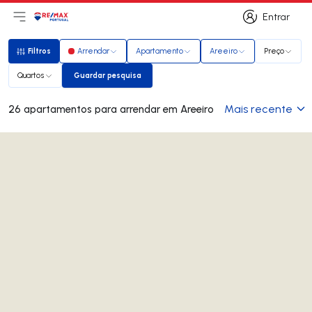
Entrar
Abri menu principal
Logo
Ir para página inicial
Entrar
Filtros
Arrendar
Apartamento
Areeiro
Preço
Filtros
Quartos
Guardar pesquisa
Guardar pesquisa
Mais recente
26 apartamentos para arrendar em Areeiro