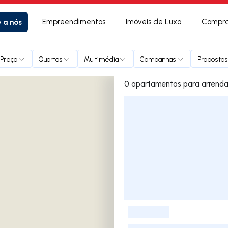
e a nós
Empreendimentos
Imóveis de Luxo
Compra
Preço
Quartos
Multimédia
Campanhas
Propostas
Lista de Imóveis
-