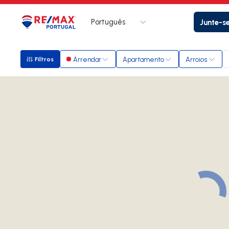
Português
Junte-s
Logo
Ir para página inicial
Arrendar
Apartamento
Arroios
Filtros
Filtros