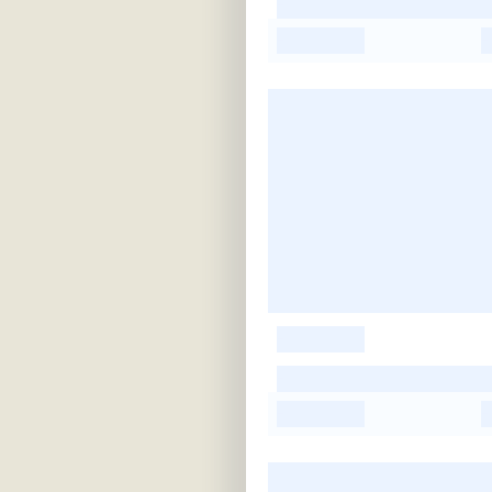
-
-
-
-
-
-
-