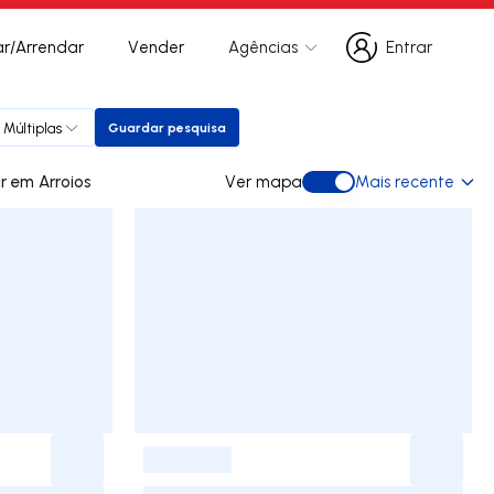
r/Arrendar
Vender
Agências
Entrar
Entrar
 Múltiplas
Guardar pesquisa
Guardar pesquisa
0 apartamentos para arrendar em Arroios
Ver mapa
Mais recente
Ver mapa
-