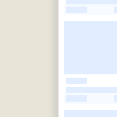
-
-
-
-
-
-
-