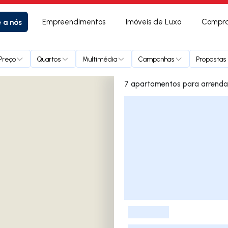
e a nós
Empreendimentos
Imóveis de Luxo
Compra
Preço
Quartos
Multimédia
Campanhas
Propostas 
Lista de Imóveis
-