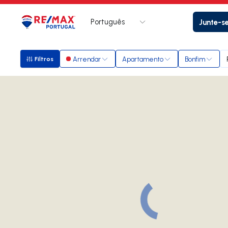
Português
Junte-s
Logo
Ir para página inicial
Arrendar
Apartamento
Bonfim
Filtros
Filtros