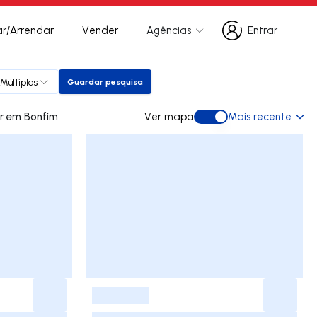
r/Arrendar
Vender
Agências
Entrar
Entrar
Múltiplas
Guardar pesquisa
Guardar pesquisa
7 apartamentos para arrendar em Bonfim
Ver mapa
Mais recente
Ver mapa
-