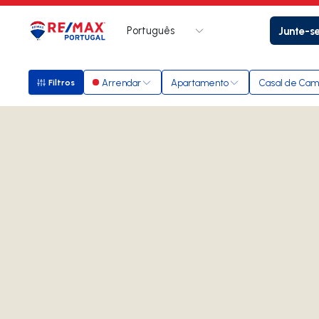
Português
Junte-s
Logo
Ir para página inicial
Arrendar
Apartamento
Casal de Cam
Filtros
Filtros