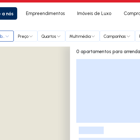
e a nós
Empreendimentos
Imóveis de Luxo
Compra
bra
Preço
Quartos
Multimédia
Campanhas
Lista de Imóveis
-