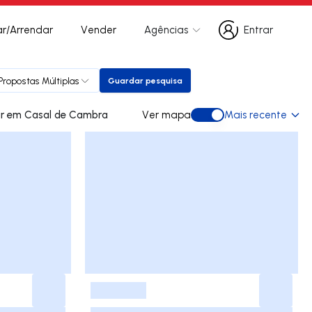
r/Arrendar
Vender
Agências
Entrar
Entrar
Propostas Múltiplas
Guardar pesquisa
Guardar pesquisa
0 apartamentos para arrendar em Casal de Cambra
Ver mapa
Mais recente
Ver mapa
-