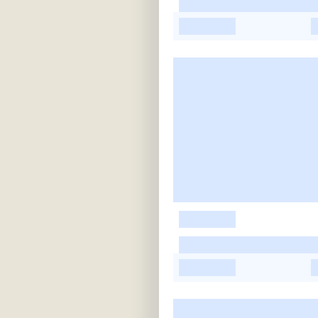
-
-
-
-
-
-
-