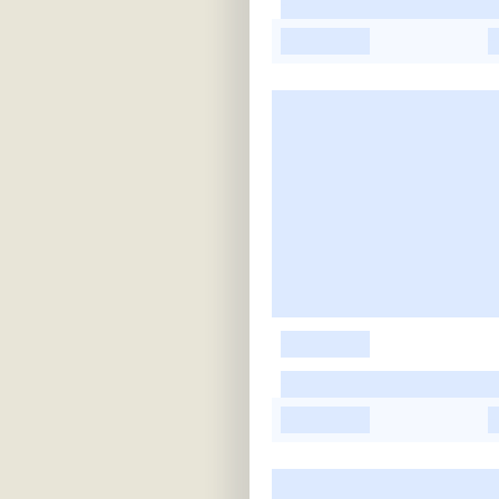
-
-
-
-
-
-
-