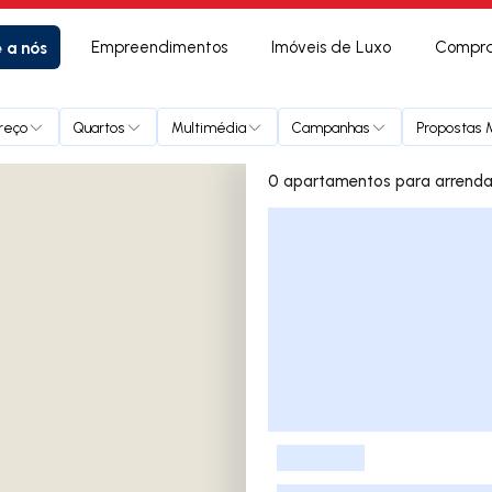
e a nós
Empreendimentos
Imóveis de Luxo
Compra
reço
Quartos
Multimédia
Campanhas
Propostas M
Lista de Imóveis
-