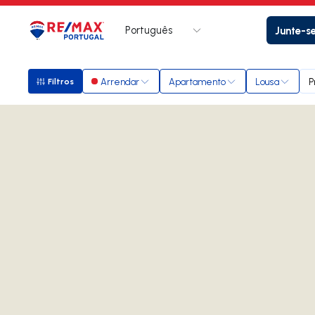
Português
Junte-s
Logo
Ir para página inicial
Arrendar
Apartamento
Lousa
P
Filtros
Filtros