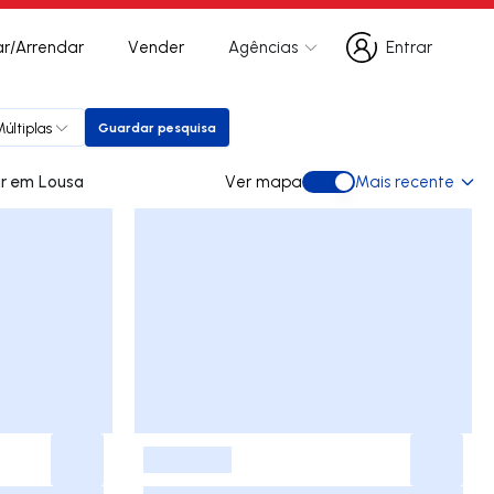
r/Arrendar
Vender
Agências
Entrar
Entrar
últiplas
Guardar pesquisa
Guardar pesquisa
0 apartamentos para arrendar em Lousa
Ver mapa
Mais recente
Ver mapa
-