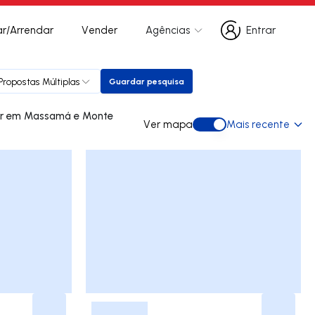
r/Arrendar
Vender
Agências
Entrar
Entrar
Propostas Múltiplas
Guardar pesquisa
Guardar pesquisa
te
Ver mapa
Mais recente
Ver mapa
-