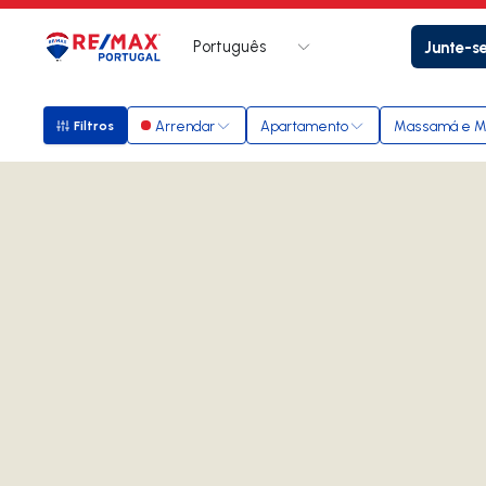
Português
Junte-s
Logo
Ir para página inicial
Arrendar
Apartamento
Massamá e M
Filtros
Filtros