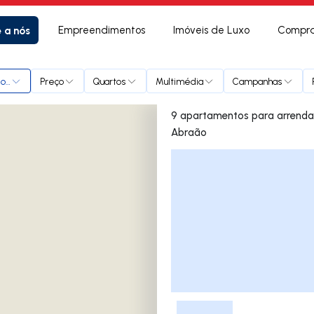
e a nós
Empreendimentos
Imóveis de Luxo
Compra
onte Abraão
Preço
Quartos
Multimédia
Campanhas
9 apartamentos para arrendar em Massamá e Mon
Abraão
Lista de Imóveis
-