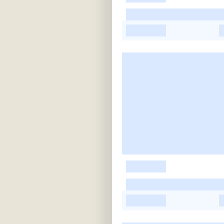
-
-
-
-
-
-
-