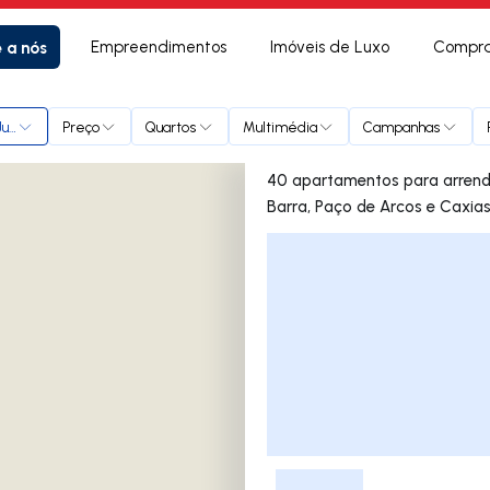
e a nós
Empreendimentos
Imóveis de Luxo
Compra
ulião da Barra, Paço de Arcos e Caxias
Preço
Quartos
Multimédia
Campanhas
40 apartamentos para arrendar em Oeiras e São Juli
Barra, Paço de Arcos e Caxia
Lista de Imóveis
-