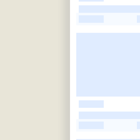
-
-
-
-
-
-
-