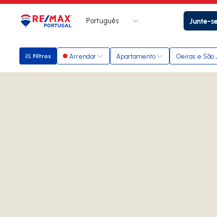
Português
Junte-s
Logo
Ir para página inicial
Arrendar
Apartamento
Oeiras e São J
Filtros
Filtros