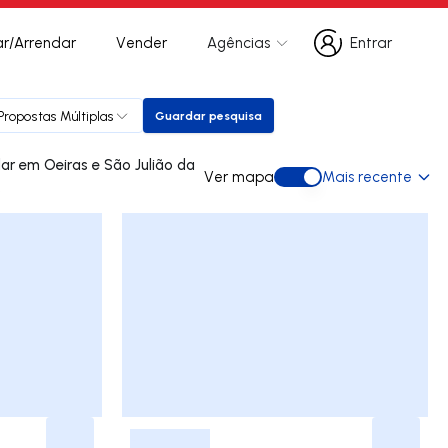
r/Arrendar
Vender
Agências
Entrar
Entrar
Propostas Múltiplas
Guardar pesquisa
Guardar pesquisa
ão da
Ver mapa
Mais recente
Ver mapa
s
-