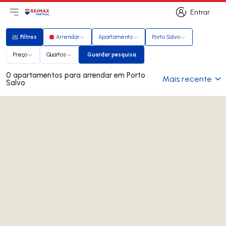
Entrar
Abri menu principal
Logo
Ir para página inicial
Entrar
Filtros
Arrendar
Apartamento
Porto Salvo
Filtros
Preço
Quartos
Guardar pesquisa
Guardar pesquisa
0 apartamentos para arrendar em Porto
Mais recente
Salvo