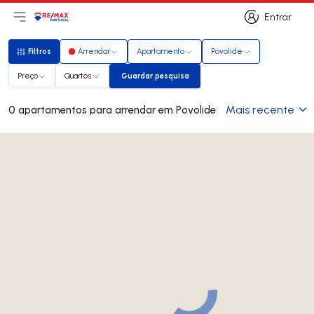
Entrar
Abri menu principal
Logo
Ir para página inicial
Entrar
Filtros
Arrendar
Apartamento
Povolide
Filtros
Preço
Quartos
Guardar pesquisa
Guardar pesquisa
Mais recente
0 apartamentos para arrendar em Povolide