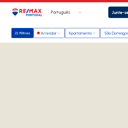
Português
Junte-s
Logo
Ir para página inicial
Arrendar
Apartamento
São Domingos
Filtros
Filtros