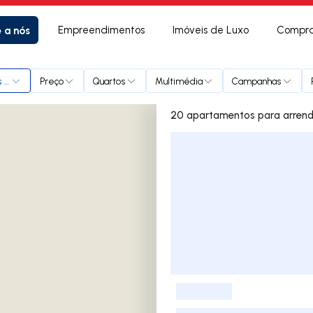
e a nós
Empreendimentos
Imóveis de Luxo
Compra
 de Rana
Preço
Quartos
Multimédia
Campanhas
Lista de Imóveis
-