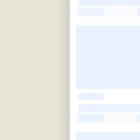
-
-
-
-
-
-
-