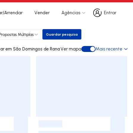
r/Arrendar
Vender
Agências
Entrar
Entrar
Propostas Múltiplas
Guardar pesquisa
Guardar pesquisa
20 apartamentos para arrendar em São Domingos de Rana
Ver mapa
Mais recente
Ver mapa
-