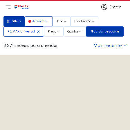
Entrar
Abri menu principal
Logo
Ir para página inicial
Entrar
Filtros
Arrendar
Tipo
Localização
Filtros
RE/MAX Universal
Preço
Quartos
Guardar pesquisa
Guardar pesqui
Mais recente
3 271 imóveis para arrendar