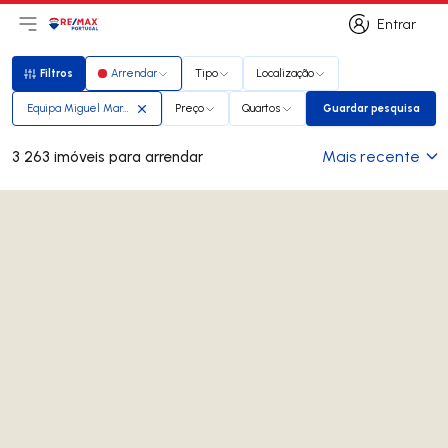
Entrar
Abri menu principal
Logo
Ir para página inicial
Entrar
Filtros
Arrendar
Tipo
Localização
Filtros
Equipa Miguel Marques
Preço
Quartos
Guardar pesquisa
Guardar pesq
Mais recente
3 263 imóveis para arrendar