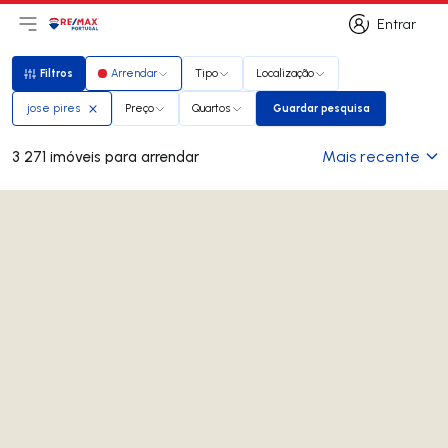
Entrar
Abri menu principal
Logo
Ir para página inicial
Entrar
Filtros
Arrendar
Tipo
Localização
Filtros
jose pires
Preço
Quartos
Guardar pesquisa
Guardar pesquisa
Mais recente
3 271 imóveis para arrendar