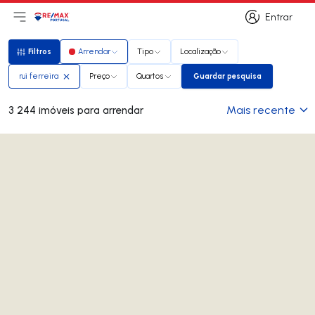
Entrar
Abri menu principal
Logo
Ir para página inicial
Entrar
Filtros
Arrendar
Tipo
Localização
Filtros
rui ferreira
Preço
Quartos
Guardar pesquisa
Guardar pesquisa
Mais recente
3 244 imóveis para arrendar