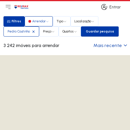
Entrar
Abri menu principal
Logo
Ir para página inicial
Entrar
Filtros
Arrendar
Tipo
Localização
Filtros
Pedro Coutinho
Preço
Quartos
Guardar pesquisa
Guardar pesquisa
Mais recente
3 242 imóveis para arrendar