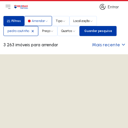
Entrar
Abri menu principal
Logo
Ir para página inicial
Entrar
Filtros
Arrendar
Tipo
Localização
Filtros
pedro coutinho
Preço
Quartos
Guardar pesquisa
Guardar pesquisa
Mais recente
3 263 imóveis para arrendar