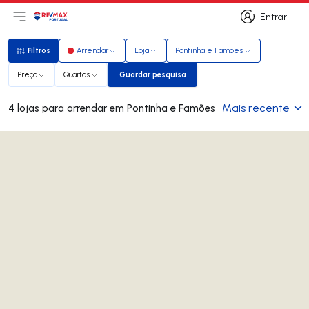
Entrar
Abri menu principal
Logo
Ir para página inicial
Entrar
Filtros
Arrendar
Loja
Pontinha e Famões
Filtros
Preço
Quartos
Guardar pesquisa
Guardar pesquisa
Mais recente
4 lojas para arrendar em Pontinha e Famões