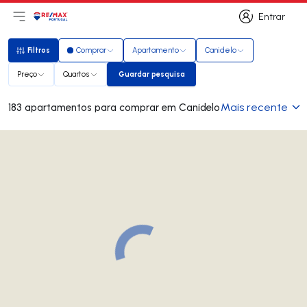
Entrar
Abri menu principal
Logo
Ir para página inicial
Entrar
Filtros
Comprar
Apartamento
Canidelo
Filtros
Preço
Quartos
Guardar pesquisa
Guardar pesquisa
Mais recente
183 apartamentos para comprar em Canidelo