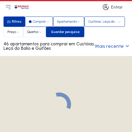
Entrar
Abri menu principal
Logo
Ir para página inicial
Entrar
Filtros
Comprar
Apartamento
Custóias, Leça do Balio e Gu
Filtros
Preço
Quartos
Guardar pesquisa
Guardar pesquisa
46 apartamentos para comprar em Custóias,
Mais recente
Leça do Balio e Guifões