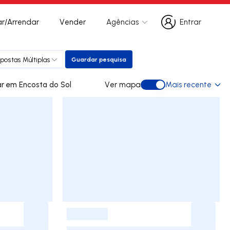
r/Arrendar
Vender
Agências
Entrar
Entrar
postas Múltiplas
Guardar pesquisa
Guardar pesquisa
13 apartamentos para comprar em Encosta do Sol
Ver mapa
Mais recente
Ver mapa
-