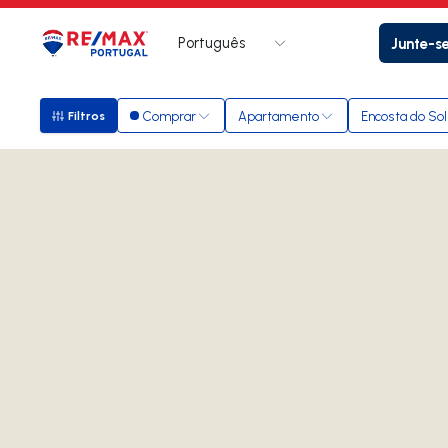
Português
Junte-s
Logo
Ir para página inicial
Comprar
Apartamento
Encosta do Sol
Filtros
Filtros