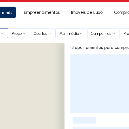
e a nós
Empreendimentos
Imóveis de Luxo
Compra
Preço
Quartos
Multimédia
Campanhas
Pro
Lista de Imóveis
-