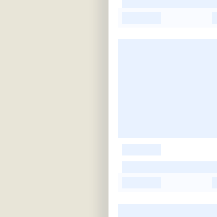
-
-
-
-
-
-
-