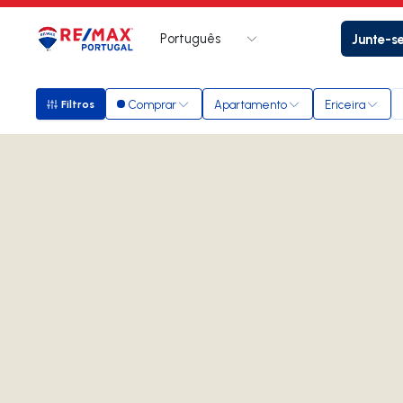
Português
Junte-s
Logo
Ir para página inicial
Comprar
Apartamento
Ericeira
Filtros
Filtros