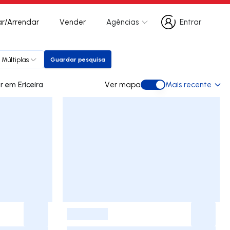
r/Arrendar
Vender
Agências
Entrar
Entrar
 Múltiplas
Guardar pesquisa
Guardar pesquisa
0 apartamentos para comprar em Ericeira
Ver mapa
Mais recente
Ver mapa
-