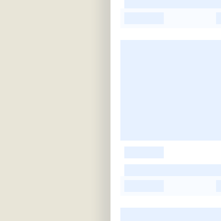
-
-
-
-
-
-
-