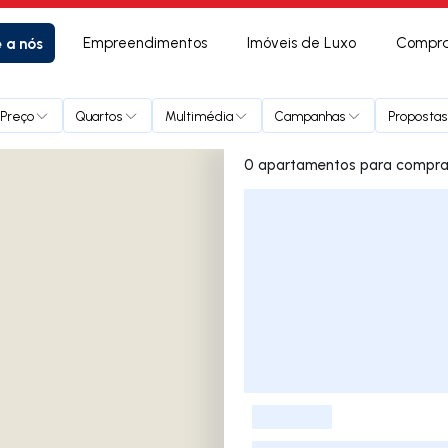
e a nós
Empreendimentos
Imóveis de Luxo
Compra
Preço
Quartos
Multimédia
Campanhas
Propostas
Lista de Imóveis
-