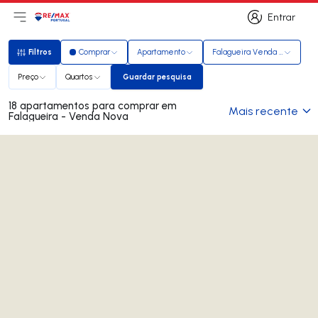
Entrar
Abri menu principal
Logo
Ir para página inicial
Entrar
Filtros
Comprar
Apartamento
Falagueira Venda Nova
Filtros
Preço
Quartos
Guardar pesquisa
Guardar pesquisa
18 apartamentos para comprar em
Mais recente
Falagueira - Venda Nova