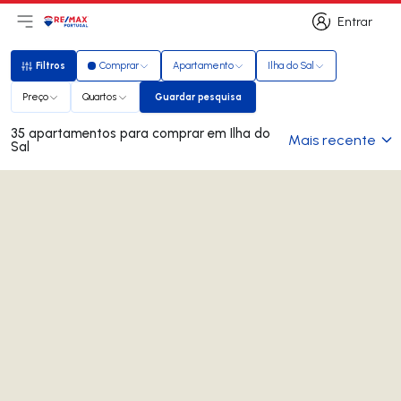
Entrar
Abri menu principal
Logo
Ir para página inicial
Entrar
Filtros
Comprar
Apartamento
Ilha do Sal
Filtros
Preço
Quartos
Guardar pesquisa
Guardar pesquisa
35 apartamentos para comprar em Ilha do
Mais recente
Sal