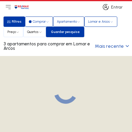
Entrar
Abri menu principal
Logo
Ir para página inicial
Entrar
Filtros
Comprar
Apartamento
Lomar e Arcos
Filtros
Preço
Quartos
Guardar pesquisa
Guardar pesquisa
3 apartamentos para comprar em Lomar e
Mais recente
Arcos