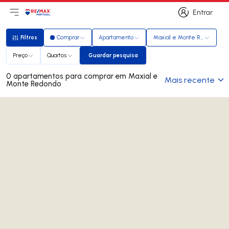
Entrar
Abri menu principal
Logo
Ir para página inicial
Entrar
Filtros
Comprar
Apartamento
Maxial e Monte Redondo
Filtros
Preço
Quartos
Guardar pesquisa
Guardar pesquisa
0 apartamentos para comprar em Maxial e
Mais recente
Monte Redondo