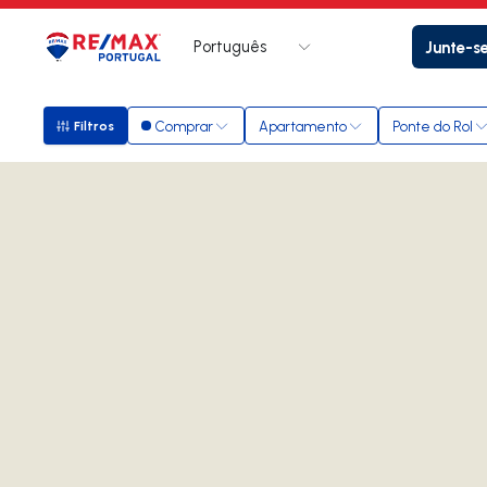
Português
Junte-s
Logo
Ir para página inicial
Comprar
Apartamento
Ponte do Rol
Filtros
Filtros