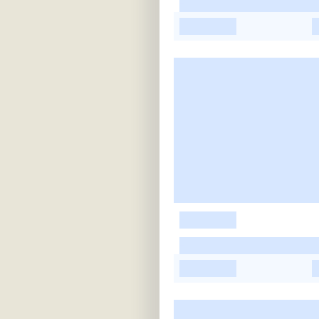
-
-
-
-
-
-
-