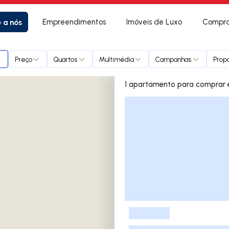
e a nós
Empreendimentos
Imóveis de Luxo
Compra
Preço
Quartos
Multimédia
Campanhas
Propo
1
Lista de Imóveis
-