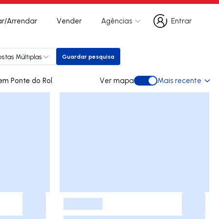
r/Arrendar
Vender
Agências
Entrar
Entrar
stas Múltiplas
Guardar pesquisa
Guardar pesquisa
 apartamento para comprar em Ponte do Rol
Ver mapa
Mais recente
Ver mapa
-