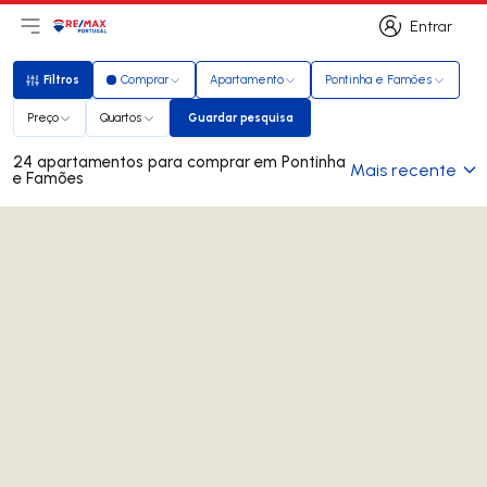
Entrar
Abri menu principal
Logo
Ir para página inicial
Entrar
Filtros
Comprar
Apartamento
Pontinha e Famões
Filtros
Preço
Quartos
Guardar pesquisa
Guardar pesquisa
24 apartamentos para comprar em Pontinha
Mais recente
e Famões