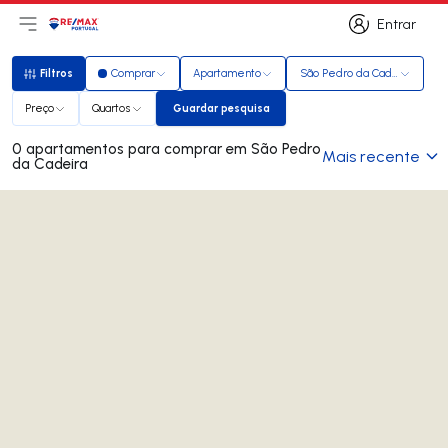
Entrar
Abri menu principal
Logo
Ir para página inicial
Entrar
Filtros
Comprar
Apartamento
São Pedro da Cadeira
Filtros
Preço
Quartos
Guardar pesquisa
Guardar pesquisa
0 apartamentos para comprar em São Pedro
Mais recente
da Cadeira