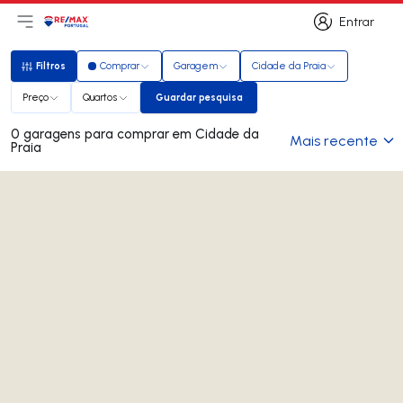
Entrar
Abri menu principal
Logo
Ir para página inicial
Entrar
Filtros
Comprar
Garagem
Cidade da Praia
Filtros
Preço
Quartos
Guardar pesquisa
Guardar pesquisa
0 garagens para comprar em Cidade da
Mais recente
Praia